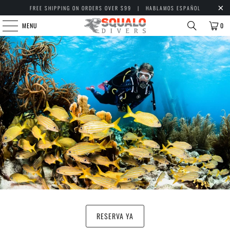
FREE SHIPPING ON ORDERS OVER $99 | HABLAMOS ESPAÑOL
MENU
0
RESERVA YA